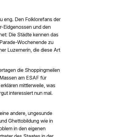
u eng. Den Folklorefans der
er-Eidgenossen und den
et: Die Städte kennen das
et-Parade-Wochenende zu
er Luzernerin, die diese Art
ertagen die Shoppingmeilen
ie Massen am ESAF für
rklären mittlerweile, was
ut interessiert nun mal.
 eine andere, ungesunde
und Ghettobildung wie in
roblem in den eigenen
rtreter des Staates in der