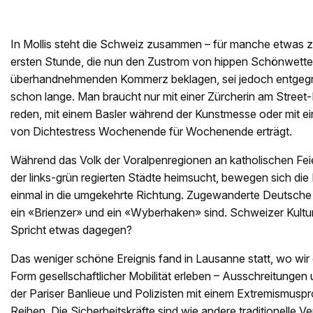
In Mollis steht die Schweiz zusammen – für manche etwas z
ersten Stunde, die nun den Zustrom von hippen Schönwett
überhandnehmenden Kommerz beklagen, sei jedoch entgegn
schon lange. Man braucht nur mit einer Zürcherin am Stre
reden, mit einem Basler während der Kunstmesse oder mit ein
von Dichtestress Wochenende für Wochenende erträgt.
Während das Volk der Voralpenregionen an katholischen Fei
der links-grün regierten Städte heimsucht, bewegen sich d
einmal in die umgekehrte Richtung. Zugewanderte Deutsche e
ein «Brienzer» und ein «Wyberhaken» sind. Schweizer Kulturg
Spricht etwas dagegen?
Das weniger schöne Ereignis fand in Lausanne statt, wo wir
Form gesellschaftlicher Mobilität erleben – Ausschreitungen 
der Pariser Banlieue und Polizisten mit einem Extremismusp
Reihen. Die Sicherheitskräfte sind wie andere traditionelle Ve