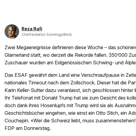
Reza Rafi
Chefredaktor SonntagsBlick
Zwei Megaereignisse definieren diese Woche – das schönere
Glarnerland statt, wo derzeit die Rekorde fallen. 350’000 Z
Zuschauer wurden am Eidgenössischen Schwing- und Älplerf
Das ESAF gewährt dem Land eine Verschnaufpause in Zeiten 
nationales Timeout nach dem Zollschock. Dieser hat die Par
Karin Keller-Sutter dazu veranlasst, sich geschlossen hinter i
Ihr Telefonat mit Donald Trump hat sie zum Gesicht des kol
doch dank ihres Hosenlupfs mit Trump wird sie als Ausnahme
Geschichtsbücher eingehen, wie einst ein Otto Stich, ein Ado
Couchepin. «Wer die Schweiz liebt, muss zusammenstehen!», 
FDP am Donnerstag.