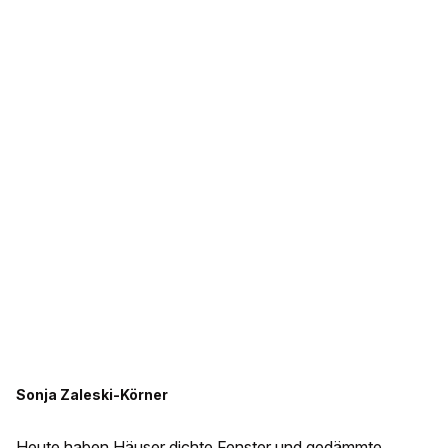
Sonja Zaleski-Körner
Heute haben Häuser dichte Fenster und gedämmte