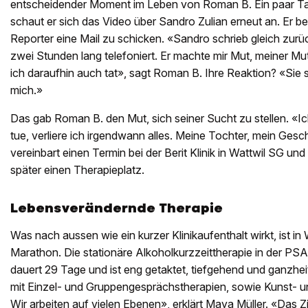
entscheidender Moment im Leben von Roman B. Ein paar T
schaut er sich das Video über Sandro Zulian erneut an. Er b
Reporter eine Mail zu schicken. «Sandro schrieb gleich zurü
zwei Stunden lang telefoniert. Er machte mir Mut, meiner Mu
ich daraufhin auch tat», sagt Roman B. Ihre Reaktion? «Sie sc
mich.»
Das gab Roman B. den Mut, sich seiner Sucht zu stellen. «Ic
tue, verliere ich irgendwann alles. Meine Tochter, mein Gesc
vereinbart einen Termin bei der Berit Klinik in Wattwil SG u
später einen Therapieplatz.
Lebensverändernde Therapie
Was nach aussen wie ein kurzer Klinikaufenthalt wirkt, ist in
Marathon. Die stationäre Alkoholkurzzeittherapie in der PSA d
dauert 29 Tage und ist eng getaktet, tiefgehend und ganzheitl
mit Einzel- und Gruppengesprächstherapien, sowie Kunst- 
Wir arbeiten auf vielen Ebenen», erklärt Maya Müller. «Das Zie