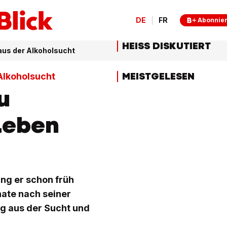
DE
FR
Abonnie
HEISS DISKUTIERT
aus der Alkoholsucht
MEISTGELESEN
Alkoholsucht
u
 Leben
fing er schon früh
nate nach seiner
eg aus der Sucht und