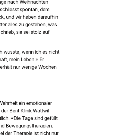
age nach Weihnachten
eschliesst spontan, dem
ck, und wir haben daraufhin
tter alles zu gestehen, was
hrieb, sie sei stolz auf
h wusste, wenn ich es nicht
häft, mein Leben.» Er
nd erhält nur wenige Wochen
 Wahrheit ein emotionaler
er Berit Klinik Wattwil
ich. «Die Tage sind gefüllt
und Bewegungstherapien.
l der Therapie ist nicht nur