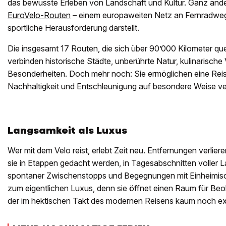
das bewusste Erleben von Landschaft und Kultur. Ganz ander
EuroVelo-Routen
– einem europaweiten Netz an Fernradwege
sportliche Herausforderung darstellt.
Die insgesamt 17 Routen, die sich über 90’000 Kilometer qu
verbinden historische Städte, unberührte Natur, kulinarische Vi
Besonderheiten. Doch mehr noch: Sie ermöglichen eine Reise
Nachhaltigkeit und Entschleunigung auf besondere Weise ver
Langsamkeit als Luxus
Wer mit dem Velo reist, erlebt Zeit neu. Entfernungen verlie
sie in Etappen gedacht werden, in Tagesabschnitten voller 
spontaner Zwischenstopps und Begegnungen mit Einheimisc
zum eigentlichen Luxus, denn sie öffnet einen Raum für Be
der im hektischen Takt des modernen Reisens kaum noch exis