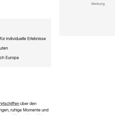
r individuelle Erlebnisse
outen
rch Europa
rtschiffen
über den
nungen, ruhige Momente und