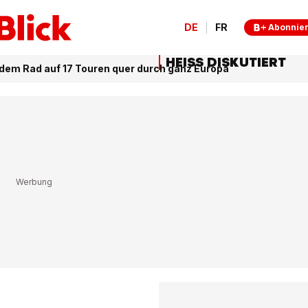
DE
FR
Abonnie
HEISS DISKUTIERT
 dem Rad auf 17 Touren quer durch ganz Europa