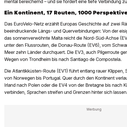
mental bereichernd – und sie fördert eine tiefe Verbindung 
Ein Kontinent, 17 Routen, 1000 Perspektiv
Das EuroVelo-Netz erzählt Europas Geschichte auf zwei Rä
beeindruckende Längs- und Querverbindungen: Von der eisi
das sonnenverwöhnte Malta reicht die Nord-Süd-Achse (EV1
unter den Flussrouten, die Donau-Route (EV6), vom Schw
Meer zehn Länder durchquert. Die EV3, auch Pilgerroute gena
Wegen von Trondheim bis nach Santiago de Compostela.
Die Atlantikküsten-Route (EV1) führt entlang rauer Klippen,
von Norwegen bis Portugal. Quer durch den Kontinent verla
Irland nach Polen oder die EV4 von der Bretagne bis nach K
verbinden, Sprachen streifen und Grenzen hinter sich lassen