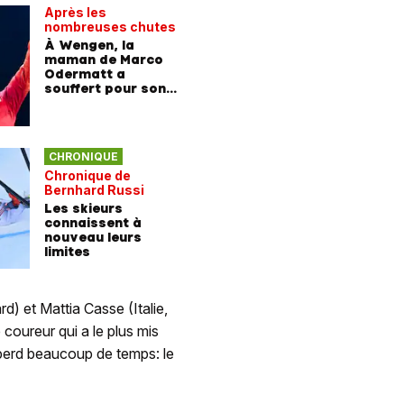
Après les
Pour obte
nombreuses chutes
autogra
À Wengen, la
Lors de 
maman de Marco
des prix
Odermatt a
a reçu u
souffert pour son
plein vi
fils
AVEC VIDÉO
«Ça devra
CHRONIQUE
leçon»
Chronique de
Des voix
Bernhard Russi
se font 
Les skieurs
après le
connaissent à
Wengen
nouveau leurs
limites
d) et Mattia Casse (Italie,
coureur qui a le plus mis
 perd beaucoup de temps: le