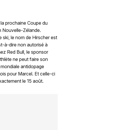
e la prochaine Coupe du
en Nouvelle-Zélande.
de ski, le nom de Hirscher est
st-à-dire non autorisé à
hez Red Bull, le sponsor
thlète ne peut faire son
e mondiale antidopage
s pour Marcel. Et celle-ci
xactement le 15 août.