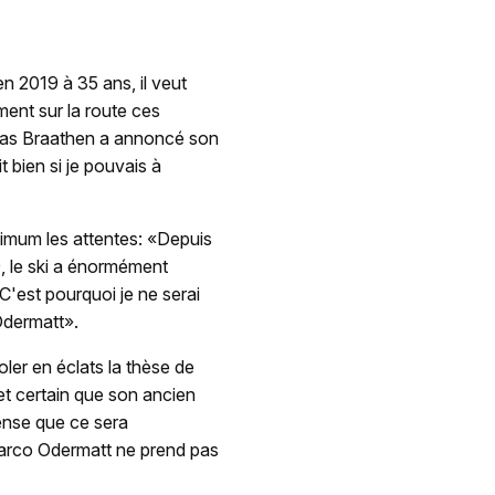
en 2019 à 35 ans, il veut
ment sur la route ces
ucas Braathen a annoncé son
t bien si je pouvais à
ximum les attentes: «Depuis
, le ski a énormément
'est pourquoi je ne serai
 Odermatt».
oler en éclats la thèse de
fet certain que son ancien
pense que ce sera
Marco Odermatt ne prend pas