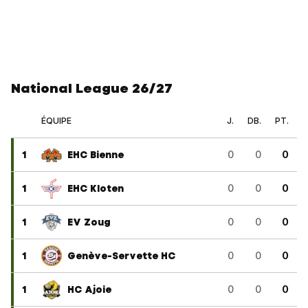
National League 26/27
ÉQUIPE
J.
DB.
PT.
1
EHC Bienne
0
0
0
1
EHC Kloten
0
0
0
1
EV Zoug
0
0
0
1
Genève-Servette HC
0
0
0
1
HC Ajoie
0
0
0