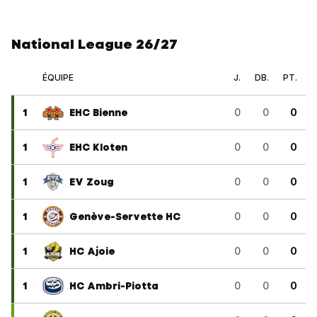
National League 26/27
ÉQUIPE
J.
DB.
PT.
1
EHC Bienne
0
0
0
1
EHC Kloten
0
0
0
1
EV Zoug
0
0
0
1
Genève-Servette HC
0
0
0
1
HC Ajoie
0
0
0
1
HC Ambri-Piotta
0
0
0