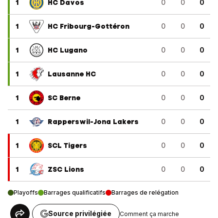
1
HC Davos
0
0
0
1
HC Fribourg-Gottéron
0
0
0
1
HC Lugano
0
0
0
1
Lausanne HC
0
0
0
1
SC Berne
0
0
0
1
Rapperswil-Jona Lakers
0
0
0
1
SCL Tigers
0
0
0
1
ZSC Lions
0
0
0
Playoffs
Barrages qualificatifs
Barrages de relégation
Source privilégiée
Comment ça marche