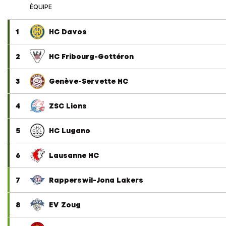
ÉQUIPE
1
HC Davos
2
HC Fribourg-Gottéron
3
Genève-Servette HC
4
ZSC Lions
5
HC Lugano
6
Lausanne HC
7
Rapperswil-Jona Lakers
8
EV Zoug