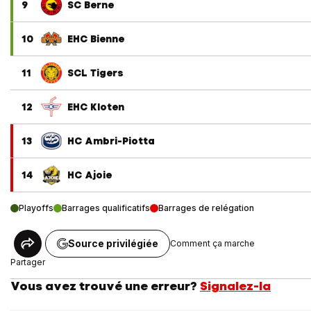
9
SC Berne
10
EHC Bienne
11
SCL Tigers
12
EHC Kloten
13
HC Ambri-Piotta
14
HC Ajoie
Playoffs
Barrages qualificatifs
Barrages de relégation
Source privilégiée
Comment ça marche
Partager
Vous avez trouvé une erreur?
Signalez-la