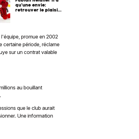
qu'une envie:
retrouver le plaisir
de jouer
e l'équipe, promue en 2002
ne certaine période, réclame
uye sur un contrat valable
illions au bouillant
.
ssions que le club aurait
sionner. Une information