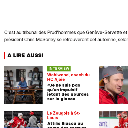
C'est au tribunal des Prud'hommes que Genève-Servette et 
président Chris McSorley se retrouveront cet automne, selo
A LIRE AUSSI
INTERVIEW
Wohlwend, coach du
HC Ajoie
«Je ne suis pas
qu'un impulsif
jetant des gourdes
sur la glace»
Le Zougois à St-
Louis
Attilio Biasca au
camp des recrues