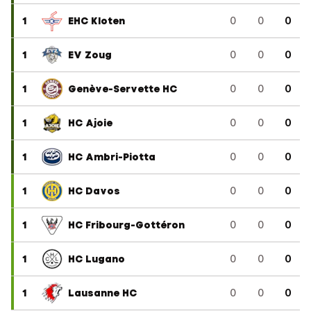
1
EHC Kloten
0
0
0
1
EV Zoug
0
0
0
1
Genève-Servette HC
0
0
0
1
HC Ajoie
0
0
0
1
HC Ambri-Piotta
0
0
0
1
HC Davos
0
0
0
1
HC Fribourg-Gottéron
0
0
0
1
HC Lugano
0
0
0
1
Lausanne HC
0
0
0