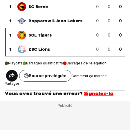
1
SC Berne
0
0
0
1
Rapperswil-Jona Lakers
0
0
0
1
SCL Tigers
0
0
0
1
ZSC Lions
0
0
0
Playoffs
Barrages qualificatifs
Barrages de relégation
Source privilégiée
Comment ça marche
Partager
Vous avez trouvé une erreur?
Signalez-la