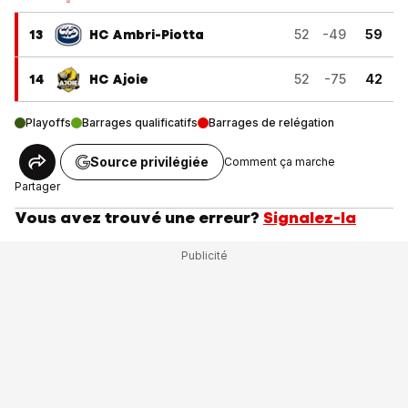
13
HC Ambri-Piotta
52
-49
59
14
HC Ajoie
52
-75
42
Playoffs
Barrages qualificatifs
Barrages de relégation
Source privilégiée
Comment ça marche
Partager
Vous avez trouvé une erreur?
Signalez-la