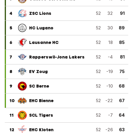
4
ZSC Lions
52
32
91
5
HC Lugano
52
30
89
6
Lausanne HC
52
18
85
7
Rapperswil-Jona Lakers
52
-4
81
8
EV Zoug
52
-19
75
9
SC Berne
52
-10
68
10
EHC Bienne
52
-22
67
11
SCL Tigers
52
-7
64
12
EHC Kloten
52
-26
63