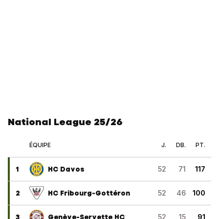
National League 25/26
ÉQUIPE
J.
DB.
PT.
1
HC Davos
52
71
117
2
HC Fribourg-Gottéron
52
46
100
3
Genève-Servette HC
52
15
91