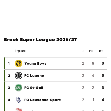
Brack Super League 2026/27
ÉQUIPE
J.
DB.
PT.
1
Young Boys
2
8
6
2
FC Lugano
2
4
6
3
FC St-Gall
2
2
6
4
FC Lausanne-Sport
2
1
4