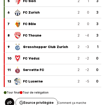
5
FC Sion
2
1
3
6
FC Zurich
2
0
3
7
FC Bâle
2
0
3
8
FC Thoune
2
-4
3
9
Grasshopper Club Zurich
2
-3
1
10
FC Vaduz
2
-2
0
11
Servette FC
2
-2
0
12
FC Lucerne
2
-5
0
Tour final
Tour de relégation
Source privilégiée
Comment ça marche