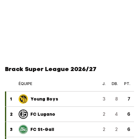
Brack Super League 2026/27
ÉQUIPE
J.
DB.
PT.
1
Young Boys
3
8
7
2
FC Lugano
2
4
6
3
FC St-Gall
2
2
6