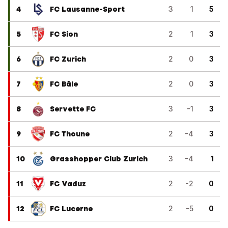
4
FC Lausanne-Sport
3
1
5
5
FC Sion
2
1
3
6
FC Zurich
2
0
3
7
FC Bâle
2
0
3
8
Servette FC
3
-1
3
9
FC Thoune
2
-4
3
10
Grasshopper Club Zurich
3
-4
1
11
FC Vaduz
2
-2
0
12
FC Lucerne
2
-5
0