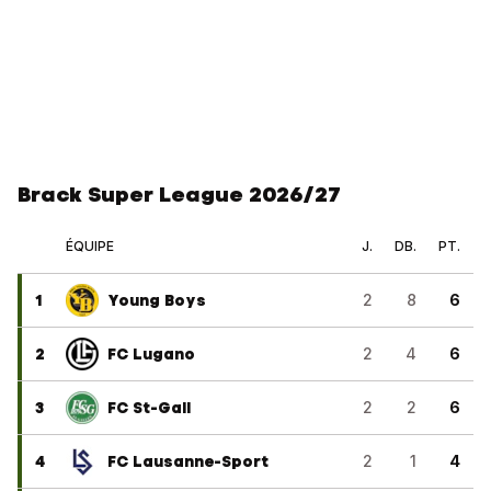
Brack Super League 2026/27
ÉQUIPE
J.
DB.
PT.
1
Young Boys
2
8
6
2
FC Lugano
2
4
6
3
FC St-Gall
2
2
6
4
FC Lausanne-Sport
2
1
4