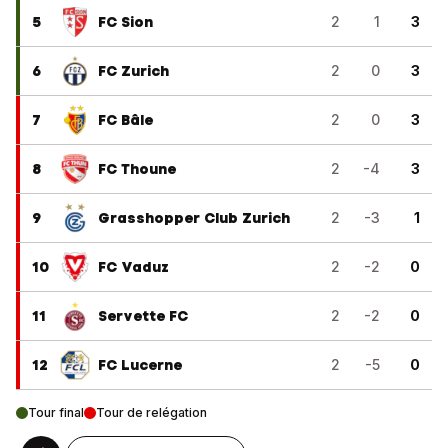
5
FC Sion
2
1
3
6
FC Zurich
2
0
3
7
FC Bâle
2
0
3
8
FC Thoune
2
-4
3
9
Grasshopper Club Zurich
2
-3
1
10
FC Vaduz
2
-2
0
11
Servette FC
2
-2
0
12
FC Lucerne
2
-5
0
Tour final
Tour de relégation