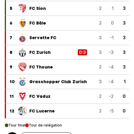
5
FC Sion
2
1
3
6
FC Bâle
2
0
3
7
Servette FC
3
-1
3
8
FC Zurich
0
:
3
3
-3
3
9
FC Thoune
2
-4
3
10
Grasshopper Club Zurich
3
-4
1
11
FC Vaduz
2
-2
0
12
FC Lucerne
2
-5
0
Tour final
Tour de relégation