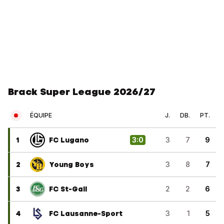
Brack Super League 2026/27
ÉQUIPE
J.
DB.
PT.
1
FC Lugano
3
:
0
3
7
9
2
Young Boys
3
8
7
3
FC St-Gall
2
2
6
4
FC Lausanne-Sport
3
1
5