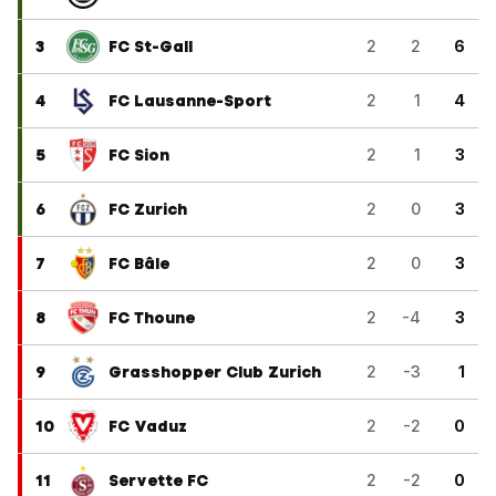
3
FC St-Gall
2
2
6
4
FC Lausanne-Sport
2
1
4
5
FC Sion
2
1
3
6
FC Zurich
2
0
3
7
FC Bâle
2
0
3
8
FC Thoune
2
-4
3
9
Grasshopper Club Zurich
2
-3
1
10
FC Vaduz
2
-2
0
11
Servette FC
2
-2
0