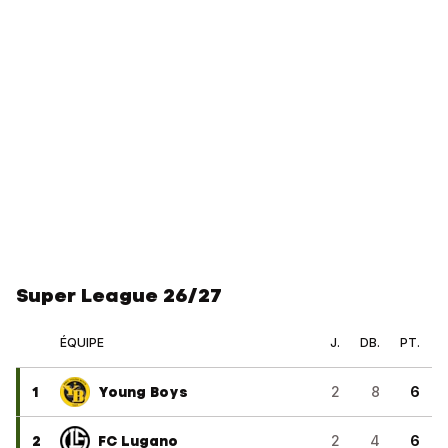
Super League 26/27
ÉQUIPE
J.
DB.
PT.
1
Young Boys
2
8
6
2
FC Lugano
2
4
6