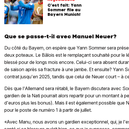
C'est fait: Yann
Sommer file au
Bayern Munich!
Que se passe-t-il avec Manuel Neuer?
Du côté du Bayern, on espère que Yann Sommer sera présent
deux poteaux. Le Bâlois est le remplaçant souhaité pour le 
blessé pour de longs mois encore. Celui-ci sera absent duran
de saison après sa fracture à une jambe. Et ensuite? Yann 
contrat jusqu'en 2025, tandis que celui de Neuer court – à c
Dès que l'Allemand sera rétabli, le Bayern discutera avec So
gardien de la Nati pourrait alors repartir pour un montant à pe
d'euros plus les bonus). Mais il est également possible que
pour le poste de numéro 1 à partir de juillet.
«Avec Manu, nous avons un gardien exceptionnel, qui, je l'
santé si sa blessure guérit bien, ce que je suppose», comme