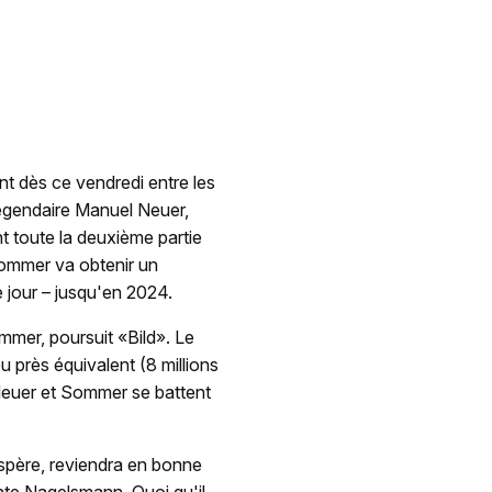
 dès ce vendredi entre les
légendaire Manuel Neuer,
t toute la deuxième partie
Sommer va obtenir un
e jour – jusqu'en 2024.
mmer, poursuit «Bild». Le
u près équivalent (8 millions
 Neuer et Sommer se battent
espère, reviendra en bonne
nte Nagelsmann. Quoi qu'il