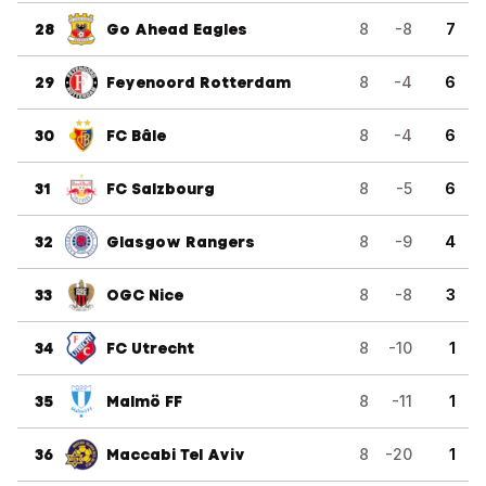
28
Go Ahead Eagles
8
-8
7
29
Feyenoord Rotterdam
8
-4
6
30
FC Bâle
8
-4
6
31
FC Salzbourg
8
-5
6
32
Glasgow Rangers
8
-9
4
33
OGC Nice
8
-8
3
34
FC Utrecht
8
-10
1
35
Malmö FF
8
-11
1
36
Maccabi Tel Aviv
8
-20
1