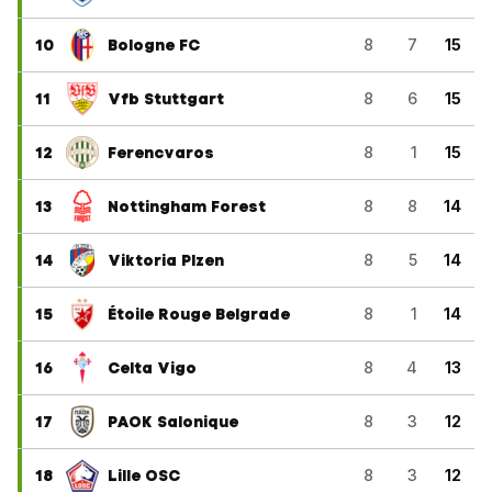
10
Bologne FC
8
7
15
11
Vfb Stuttgart
8
6
15
12
Ferencvaros
8
1
15
13
Nottingham Forest
8
8
14
14
Viktoria Plzen
8
5
14
15
Étoile Rouge Belgrade
8
1
14
16
Celta Vigo
8
4
13
17
PAOK Salonique
8
3
12
18
Lille OSC
8
3
12