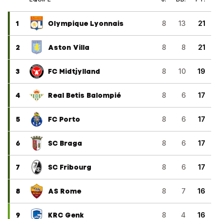
1
Olympique Lyonnais
8
13
21
2
Aston Villa
8
8
21
3
FC Midtjylland
8
10
19
4
Real Betis Balompié
8
6
17
5
FC Porto
8
6
17
6
SC Braga
8
6
17
7
SC Fribourg
8
6
17
8
AS Rome
8
7
16
9
KRC Genk
8
4
16