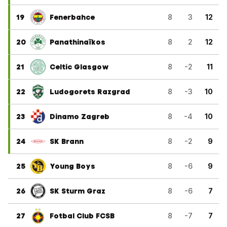
19
Fenerbahce
8
3
12
20
Panathinaïkos
8
2
12
21
Celtic Glasgow
8
-2
11
22
Ludogorets Razgrad
8
-3
10
23
Dinamo Zagreb
8
-4
10
24
SK Brann
8
-2
9
25
Young Boys
8
-6
9
26
SK Sturm Graz
8
-6
7
27
Fotbal Club FCSB
8
-7
7