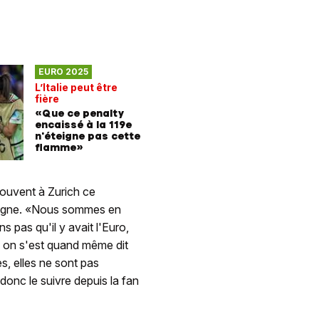
EURO 2025
L’Italie peut être
fière
«Que ce penalty
encaissé à la 119e
n'éteigne pas cette
flamme»
rouvent à Zurich ce
lemagne. «Nous sommes en
ns pas qu'il y avait l'Euro,
, on s'est quand même dit
s, elles ne sont pas
donc le suivre depuis la fan