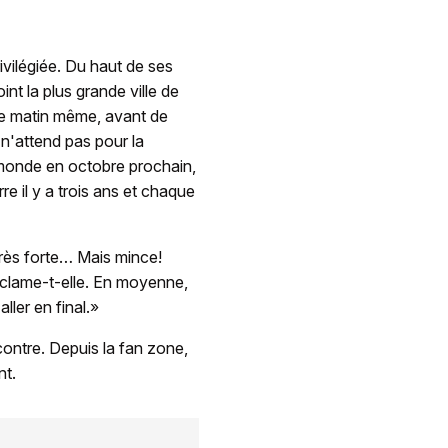
ivilégiée. Du haut de ses
nt la plus grande ville de
le matin même, avant de
 n'attend pas pour la
monde en octobre prochain,
e il y a trois ans et chaque
très forte… Mais mince!
clame-t-elle. En moyenne,
ller en final.»
contre. Depuis la fan zone,
nt.