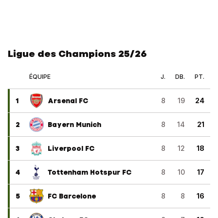
Ligue des Champions 25/26
ÉQUIPE
J.
DB.
PT.
1
Arsenal FC
8
19
24
2
Bayern Munich
8
14
21
3
Liverpool FC
8
12
18
4
Tottenham Hotspur FC
8
10
17
5
FC Barcelone
8
8
16