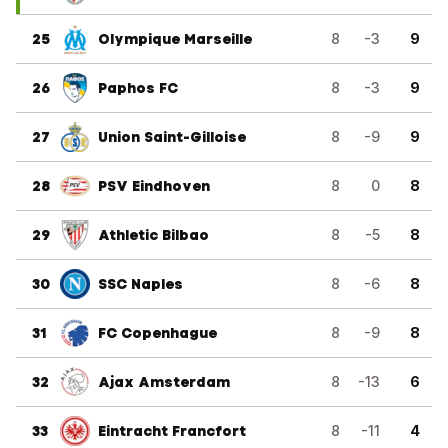
25
Olympique Marseille
8
-3
9
26
Paphos FC
8
-3
9
27
Union Saint-Gilloise
8
-9
9
28
PSV Eindhoven
8
0
8
29
Athletic Bilbao
8
-5
8
30
SSC Naples
8
-6
8
31
FC Copenhague
8
-9
8
32
Ajax Amsterdam
8
-13
6
33
Eintracht Francfort
8
-11
4