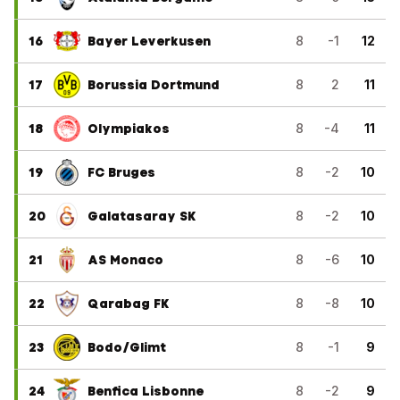
16
Bayer Leverkusen
8
-1
12
17
Borussia Dortmund
8
2
11
18
Olympiakos
8
-4
11
19
FC Bruges
8
-2
10
20
Galatasaray SK
8
-2
10
21
AS Monaco
8
-6
10
22
Qarabag FK
8
-8
10
23
Bodo/Glimt
8
-1
9
24
Benfica Lisbonne
8
-2
9