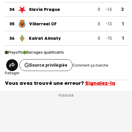
34
Slavia Prague
8
-14
3
35
Villarreal CF
8
-13
1
36
Kairat Almaty
8
-15
1
Playoffs
Barrages qualificatifs
Source privilégiée
Comment ça marche
Partager
Vous avez trouvé une erreur?
Signalez-la