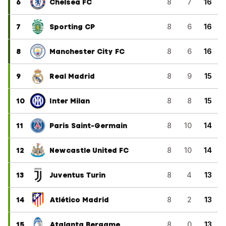
6
Chelsea FC
8
7
16
7
Sporting CP
8
6
16
8
Manchester City FC
8
6
16
9
Real Madrid
8
9
15
10
Inter Milan
8
8
15
11
Paris Saint-Germain
8
10
14
12
Newcastle United FC
8
10
14
13
Juventus Turin
8
4
13
14
Atlético Madrid
8
2
13
15
Atalanta Bergame
8
0
13