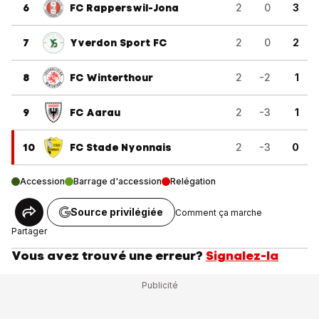
6
FC Rapperswil-Jona
2
0
3
7
Yverdon Sport FC
2
0
2
8
FC Winterthour
2
-2
1
9
FC Aarau
2
-3
1
10
FC Stade Nyonnais
2
-3
0
Accession
Barrage d'accession
Relégation
Source privilégiée
Comment ça marche
Partager
Vous avez trouvé une erreur?
Signalez-la