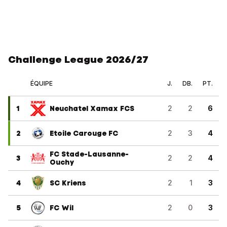
Challenge League 2026/27
ÉQUIPE
J.
DB.
PT.
1
Neuchatel Xamax FCS
2
2
6
2
Etoile Carouge FC
2
3
4
FC Stade-Lausanne-
3
2
2
4
Ouchy
4
SC Kriens
2
1
3
5
FC Wil
2
0
3