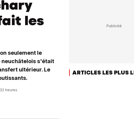
chary
ait les
non seulement le
 neuchâtelois s'était
nsfert ultérieur. Le
ARTICLES LES PLUS 
outissants.
:32 heures