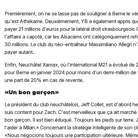
Premièrement, on ne se lasse pas de souligner à Berne le vér
qu'est Athekame. Deuxièmement, YB a également appris que 
payer 21 millions d'euros pour le latéral droit strasbourgeoi
l'affaire a capoté, car les Alsaciens ont catégoriquement refu
30 millions. Le club du néo-entraîneur Massimiliano Allegri n
payer autant.
Enfin, Neuchâtel Xamax, où l'international M21 a évolué de 20
pour Berne en janvier 2024 pour moins d'un demi-million de 
une part de 20% en cas de revente.
«Un bon garçon»
Le président du club neuchâtelois, Jeff Collet, est d'abord h
suis content pour Zach. C'est merveilleux que ça ait march
bon garçon. Il est bien éduqué. Toujours les pieds sur terre. 
l'aider à Milan.» Concernant la stratégie intelligente de son cl
«Nous négocions toujours une participation ultérieure. Mêm