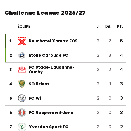
Challenge League 2026/27
ÉQUIPE
J.
DB.
PT.
1
Neuchatel Xamax FCS
2
2
6
2
Etoile Carouge FC
2
3
4
FC Stade-Lausanne-
3
2
2
4
Ouchy
4
SC Kriens
2
1
3
5
FC Wil
2
0
3
6
FC Rapperswil-Jona
2
0
3
7
Yverdon Sport FC
2
0
2