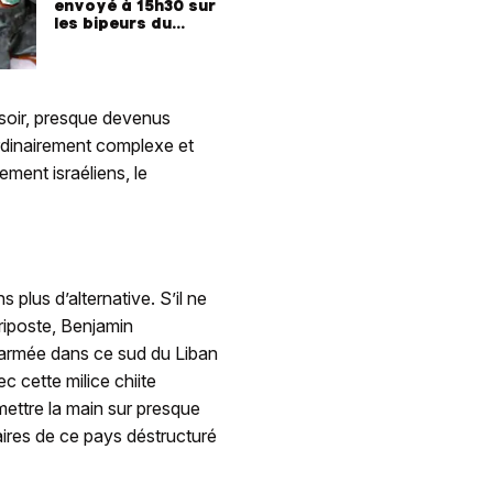
envoyé à 15h30 sur
les bipeurs du
Hezbollah
 soir, presque devenus
ordinairement complexe et
ment israéliens, le
plus d’alternative. S’il ne
 riposte, Benjamin
 armée dans ce sud du Liban
ec cette milice chiite
 mettre la main sur presque
aires de ce pays déstructuré