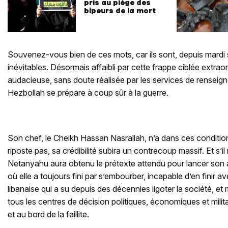
pris au piège des
bipeurs de la mort
Souvenez-vous bien de ces mots, car ils sont, depuis mardi
inévitables. Désormais affaibli par cette frappe ciblée extra
audacieuse, sans doute réalisée par les services de renseigne
Hezbollah se prépare à coup sûr à la guerre.
Son chef, le Cheikh Hassan Nasrallah, n’a dans ces conditions 
riposte pas, sa crédibilité subira un contrecoup massif. Et s’il
Netanyahu aura obtenu le prétexte attendu pour lancer son
où elle a toujours fini par s’embourber, incapable d’en finir av
libanaise qui a su depuis des décennies ligoter la société, et
tous les centres de décision politiques, économiques et milit
et au bord de la faillite.