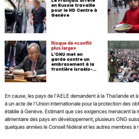
Le Français arrêté
en Russie travaille
pour le HD Centre à
Genève
Risque de «conflit
plus large»
L'ONU met en
garde contre un
embrasement à la
frontière israélo-
libanaise
En cause, les pays de l'AELE demandent à la Thaïlande et à
à un acte de l'Union internationale pour la protection des o
établie à Genève. Estimant que ces exigences menacent la
alimentaire des pays en développement, plusieurs ONG suisse
quelques années le Conseil fédéral et les autres membres à r