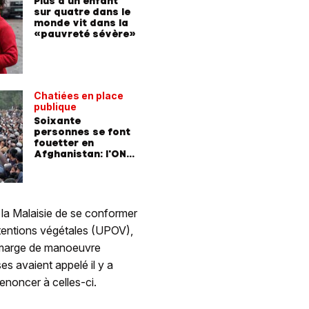
Plus d'un enfant
sur quatre dans le
monde vit dans la
«pauvreté sévère»
Chatiées en place
publique
Soixante
personnes se font
fouetter en
Afghanistan: l'ONU
réagit
 la Malaisie de se conformer
btentions végétales (UPOV),
 marge de manoeuvre
s avaient appelé il y a
enoncer à celles-ci.