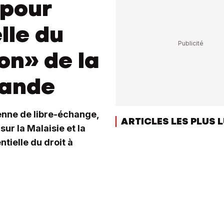
 pour
lle du
ion» de la
lande
enne de libre-échange,
ARTICLES LES PLUS 
sur la Malaisie et la
tielle du droit à