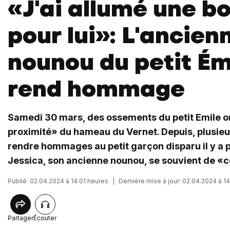
«J'ai allumé une b
pour lui»: L'ancien
nounou du petit Émi
rend hommage
Samedi 30 mars, des ossements du petit Emile o
proximité» du hameau du Vernet. Depuis, plusie
rendre hommages au petit garçon disparu il y a p
Jessica, son ancienne nounou, se souvient de «c
Publié: 02.04.2024 à 14:01 heures
|
Dernière mise à jour: 02.04.2024 à 1
Partager
Écouter