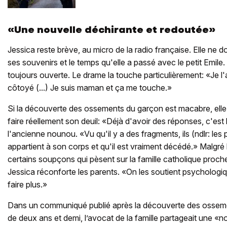
«Une nouvelle déchirante et redoutée»
Jessica reste brève, au micro de la radio française. Elle ne 
ses souvenirs et le temps qu'elle a passé avec le petit Emile.
toujours ouverte. Le drame la touche particulièrement: «Je l'ai 
côtoyé (...) Je suis maman et ça me touche.»
Si la découverte des ossements du garçon est macabre, elle p
faire réellement son deuil: «Déjà d'avoir des réponses, c'est
l'ancienne nounou. «Vu qu'il y a des fragments, ils (ndlr: les
appartient à son corps et qu'il est vraiment décédé.» Malgré l'
certains soupçons qui pèsent sur la famille catholique proche
Jessica réconforte les parents. «On les soutient psycholog
faire plus.»
Dans un communiqué publié après la découverte des osseme
de deux ans et demi, l’avocat de la famille partageait une «n