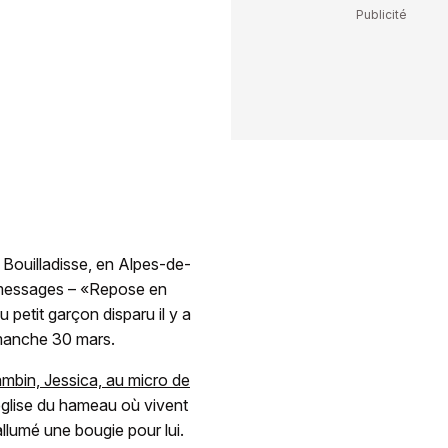
 Bouilladisse, en Alpes-de-
s messages – «Repose en
au petit garçon disparu il y a
imanche 30 mars.
mbin, Jessica, au micro de
église du hameau où vivent
llumé une bougie pour lui.