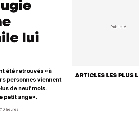
ougie
ne
le lui
nt été retrouvés «à
ARTICLES LES PLUS 
urs personnes viennent
lus de neuf mois.
e petit ange».
4:10 heures