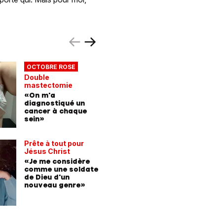
OCTOBRE ROSE
TÉMOIG
Double
Nicole C
mastectomie
«Je n'ai
«On m'a
lorsque 
diagnostiqué un
communi
cancer à chaque
les mort
sein»
Prête à tout pour
TÉMOIG
Jésus Christ
Militant 
«Je me considère
«C’est e
comme une soldate
que je m
de Dieu d'un
le plus u
nouveau genre»