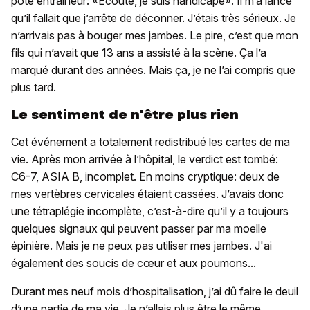
pote entraîneur: «Écoute, je suis handicapé». Il m’a lancé
qu’il fallait que j’arrête de déconner. J’étais très sérieux. Je
n’arrivais pas à bouger mes jambes. Le pire, c’est que mon
fils qui n’avait que 13 ans a assisté à la scène. Ça l’a
marqué durant des années. Mais ça, je ne l’ai compris que
plus tard.
Le sentiment de n'être plus rien
Cet événement a totalement redistribué les cartes de ma
vie. Après mon arrivée à l’hôpital, le verdict est tombé:
C6-7, ASIA B, incomplet. En moins cryptique: deux de
mes vertèbres cervicales étaient cassées. J’avais donc
une tétraplégie incomplète, c’est-à-dire qu’il y a toujours
quelques signaux qui peuvent passer par ma moelle
épinière. Mais je ne peux pas utiliser mes jambes. J'ai
également des soucis de cœur et aux poumons...
Durant mes neuf mois d’hospitalisation, j’ai dû faire le deuil
d’une partie de ma vie. Je n’allais plus être le même