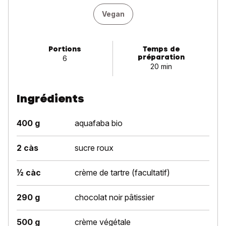
Vegan
Portions
Temps de
préparation
6
20 min
Ingrédients
400 g
aquafaba bio
2 càs
sucre roux
½ càc
crème de tartre (facultatif)
290 g
chocolat noir pâtissier
500 g
crème végétale