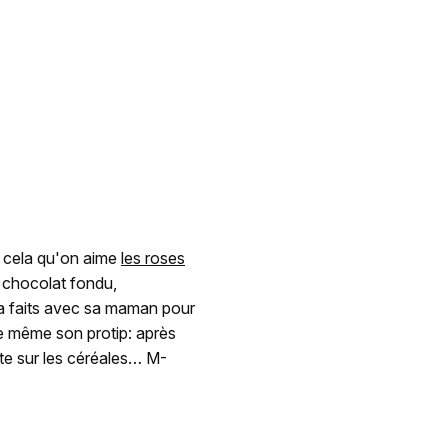
r cela qu'on aime
les roses
u chocolat fondu,
s a faits avec sa maman pour
re même son protip: après
te sur les céréales… M-