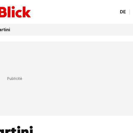
DE
rtini
rtini