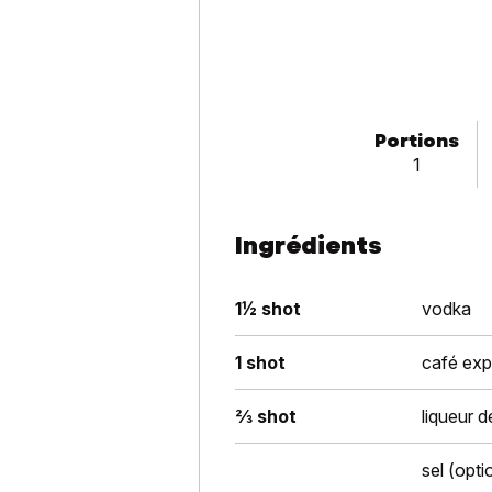
Portions
1
Ingrédients
1½ shot
vodka
1 shot
café exp
⅔ shot
liqueur d
sel (opti