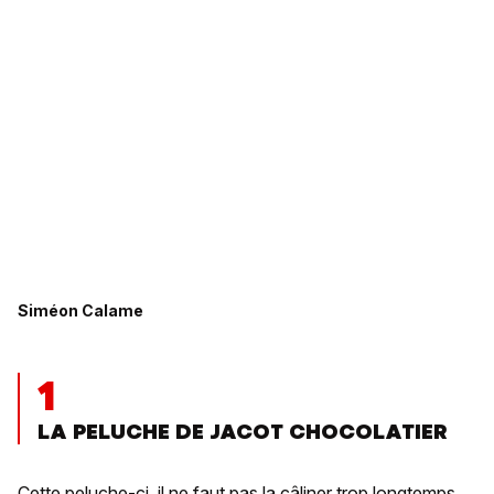
Siméon Calame
1
LA PELUCHE DE JACOT CHOCOLATIER
Cette peluche-ci, il ne faut pas la câliner trop longtemps.