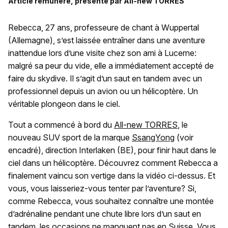
Article rémunéré, présenté par All-new TORRES
Rebecca, 27 ans, professeure de chant à Wuppertal
(Allemagne), s’est laissée entraîner dans une aventure
inattendue lors d’une visite chez son ami à Lucerne:
malgré sa peur du vide, elle a immédiatement accepté de
faire du skydive. Il s’agit d’un saut en tandem avec un
professionnel depuis un avion ou un hélicoptère. Un
véritable plongeon dans le ciel.
Tout a commencé à bord du
All-new TORRES
, le
nouveau SUV sport de la marque
SsangYong
(voir
encadré), direction Interlaken (BE), pour finir haut dans le
ciel dans un hélicoptère. Découvrez comment Rebecca a
finalement vaincu son vertige dans la vidéo ci-dessus. Et
vous, vous laisseriez-vous tenter par l’aventure? Si,
comme Rebecca, vous souhaitez connaître une montée
d’adrénaline pendant une chute libre lors d’un saut en
tandem, les occasions ne manquent pas en Suisse. Vous