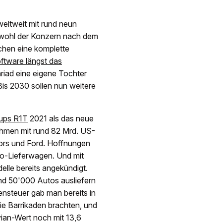
weltweit mit rund neun
Obwohl der Konzern nach dem
chen eine komplette
ftware längst das
riad eine eigene Tochter
Bis 2030 sollen nun weitere
-ups R1T
2021 als das neue
hmen mit rund 82 Mrd. US-
ors und Ford. Hoffnungen
o-Lieferwagen. Und mit
lle bereits angekündigt.
und 50'000 Autos ausliefern
ensteuer gab man bereits in
die Barrikaden brachten, und
vian-Wert noch mit 13,6