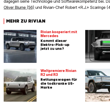
dagegen seine Technologie und Softwarekompetenz bei. Da
Oliver Blume (56)
und Rivian-Chef Robert «R.J.» Scaringe (4
MEHR ZU RIVIAN
Rivian kooperiert mit
Mercedes
Kommt dieser
Elektro-Pick-up
jetzt zu uns?
Weltpremiere Rivian
R2 und R3
Rettungswagen für
die todkranke US-
Marke