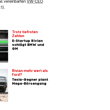
s vereinbarten
VW-CEO
1).
Trotz tiefroten
Zahlen
E-Startup Rivian
schlägt BMW und
GM
Rivian mehr wert als
Ford?
Tesla-Gegner plant
Mega-Börsengang