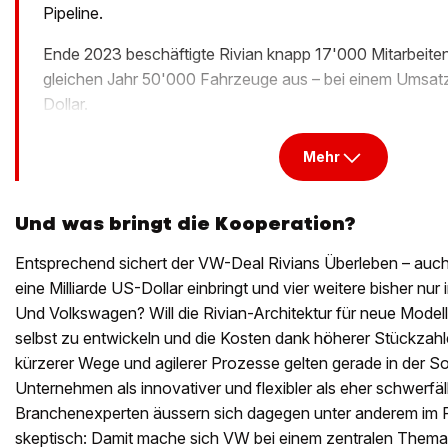
Pipeline.
Ende 2023 beschäftigte Rivian knapp 17'000 Mitarbeitend
gleichen Jahr 50'000 Fahrzeuge aus – bei einem Umsat
Dollar.
Mehr
Und was bringt die Kooperation?
Entsprechend sichert der VW-Deal Rivians Überleben – au
eine Milliarde US-Dollar einbringt und vier weitere bisher nur i
Und Volkswagen? Will die Rivian-Architektur für neue Modelle
selbst zu entwickeln und die Kosten dank höherer Stückzah
kürzerer Wege und agilerer Prozesse gelten gerade in der S
Unternehmen als innovativer und flexibler als eher schwerfä
Branchenexperten äussern sich dagegen unter anderem im
skeptisch: Damit mache sich VW bei einem zentralen Thema