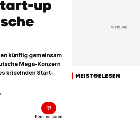
tart-up
tsche
len künftig gemeinsam
deutsche Mega-Konzern
es kriselnden Start-
MEISTGELESEN
r
Kommentieren