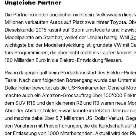
Ungleiche Partner
Die Partner könnten ungleicher nicht sein. Volkswagen liegt 
Millionen verkauften Autos auf Platz zwei hinter Toyota. 
Dieselskandal 2015 rasant auf Strom umsteuerte und inzwis
Modellpalette am Start hat, verlief der Umbau harzig. Weil
So
wichtigste
bei der Modellentwicklung ist, gründete VW mit Ca
fürs Programmieren, die aber nicht recht ins Laufen kommt. 
180 Milliarden Euro in die Elektro-Entwicklung fliessen.
Rivian dagegen galt beim Produktionsstart des
Elektro-Pick
Tesla: Nach dem folgenden Börsengang wurde das Unterne
Dollar höher bewertet als die US-Konkurrenten General Mot
machte auch ein Amazon-Grossauftrag über 100'000 Elektr
dem SUV R1S und
den kleineren R2 und R3
waren neue Mode
Aber der Absturz folgte: Rivian konnte im letzten Jahr nur r
und machte dabei über 5,7 Milliarden US-Dollar Verlust. Geg
den Vorjahren
mit Preiserhöhungen
, die die Kundschaft auf 
der Entlassung von 1000 Mitarbeitenden. Aktuell wird der Ri