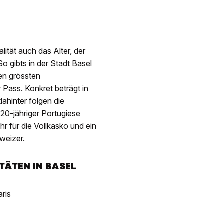
ität auch das Alter, der
o gibts in der Stadt Basel
n grössten
 Pass. Konkret beträgt in
ahinter folgen die
20-jähriger Portugiese
r für die Vollkasko und ein
hweizer.
ÄTEN IN BASEL
ris