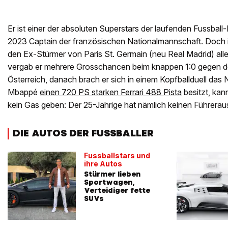
Er ist einer der absoluten Superstars der laufenden Fussball
2023 Captain der französischen Nationalmannschaft. Doch im 
den Ex-Stürmer von Paris St. Germain (neu Real Madrid) alle
vergab er mehrere Grosschancen beim knappen 1:0 gegen d
Österreich, danach brach er sich in einem Kopfballduell das
Mbappé
einen 720 PS starken Ferrari 488 Pista
besitzt, kan
kein Gas geben: Der 25-Jährige hat nämlich keinen Führerau
DIE AUTOS DER FUSSBALLER
Fussballstars und
ihre Autos
Stürmer lieben
Sportwagen,
Verteidiger fette
SUVs