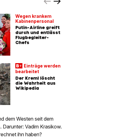
Wegen krankem
«Viele P
Kabinenpersonal
Kreml sc
Putin-Airline greift
über
durch und entlässt
Menschen
Flugbegleiter-
der Schw
Chefs
Einträge werden
bearbeitet
Der Kreml löscht
die Wahrheit aus
Wikipedia
nd dem Westen seit dem
. Darunter: Vadim Krasikow.
rechnet ihn haben?