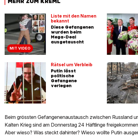
MEHR ZUM KREML
Liste mit den Namen
bekannt
Diese Gefangenen
wurden beim
Mega-Deal
ausgetauscht
MIT VIDEO
Rätsel um Verbleib
Putin lässt
politische
Gefangene
verlegen
Beim grössten Gefangenenaustausch zwischen Russland u
Kalten Krieg sind am Donnerstag 24 Häftlinge freigekommen
Aber wieso? Was steckt dahinter? Wieso wollte Putin ausge