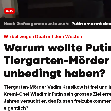
0:40
Nach Gefangenenaustausch:
Putin umarmt den
Wirbel wegen Deal mit dem Westen
Warum wollte Puti
Tiergarten-Mörder
unbedingt haben?
Tiergarten-Mörder Vadim Krasikow ist frei und i
Kreml-Chef Wladimir Putin sein grosses Ziel erre
Jahren versucht er, den Russen freizubekomme
eigentlich?