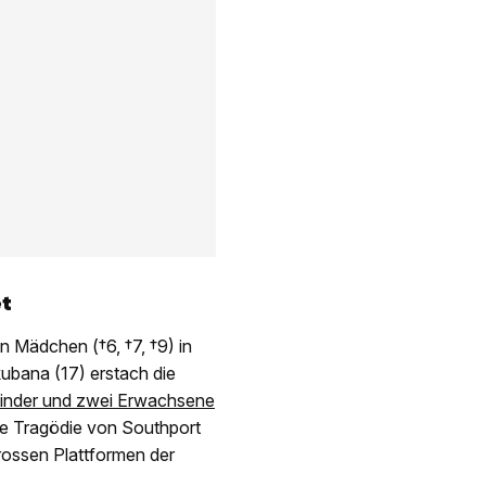
t
en Mädchen (†6, †7, †9) in
ubana (17) erstach die
Kinder und zwei Erwachsene
ie Tragödie von Southport
ossen Plattformen der