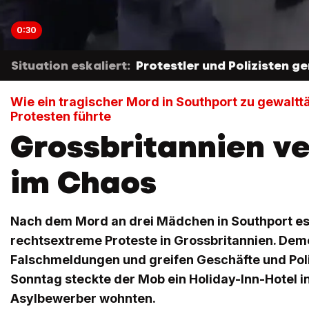
0:30
Situation eskaliert:
Protestler und Polizisten ge
Wie ein tragischer Mord in Southport zu gewaltt
Protesten führte
Grossbritannien ve
im Chaos
Nach dem Mord an drei Mädchen in Southport es
rechtsextreme Proteste in Grossbritannien. Dem
Falschmeldungen und greifen Geschäfte und Poli
Sonntag steckte der Mob ein Holiday-Inn-Hotel i
Asylbewerber wohnten.