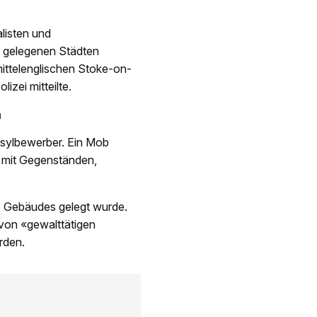
listen und
 gelegenen Städten
mittelenglischen Stoke-on-
izei mitteilte.
n
 Asylbewerber. Ein Mob
 mit Gegenständen,
es Gebäudes gelegt wurde.
h von «gewalttätigen
rden.