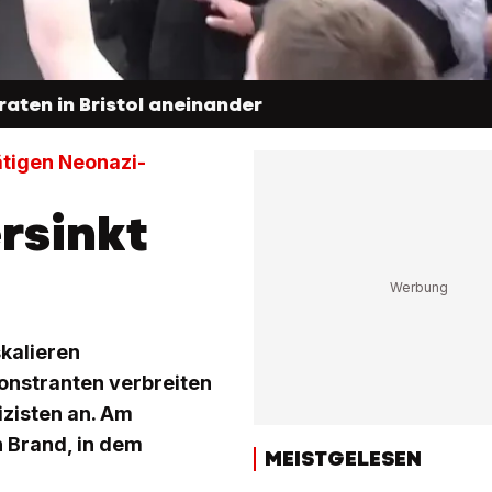
raten in Bristol aneinander
ätigen Neonazi-
rsinkt
kalieren
onstranten verbreiten
zisten an. Am
n Brand, in dem
MEISTGELESEN