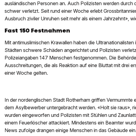
ausländischen Personen an. Auch Polizisten werden durch 
schwer verletzt. Seit rund einer Woche erlebt Grossbritanni
Ausbruch ziviler Unruhen seit mehr als einem Jahrzehnt», w
Fast 150 Festnahmen
Mit antimuslimischen Krawallen haben die Ultranationalisten 
Städten schwere Schäden angerichtet und Polizisten verlet
Polizeiangaben 147 Menschen festgenommen. Die Behörden 
Ausschreitungen, die als Reaktion auf eine Bluttat mit drei
einer Woche gelten.
In der nordenglischen Stadt Rotherham griffen Vermummte ei
dem Asylbewerber untergebracht werden. «Holt sie raus», ri
wurden eingeworfen und Polizisten mit Stühlen und Zaunla
einem Feuerlöscher attackiert. Mindestens ein Beamter wur
News zufolge drangen einige Menschen in das Gebäude ein. U