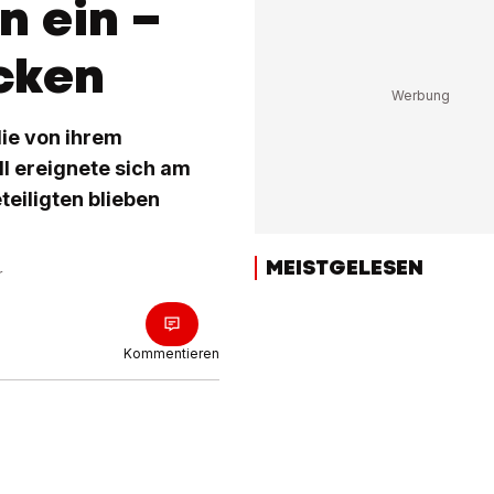
n ein –
cken
die von ihrem
ll ereignete sich am
teiligten blieben
MEISTGELESEN
r
Kommentieren