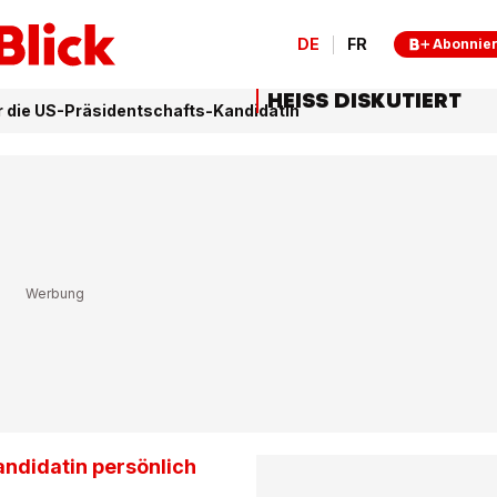
DE
FR
Abonnie
HEISS DISKUTIERT
r die US-Präsidentschafts-Kandidatin
andidatin persönlich