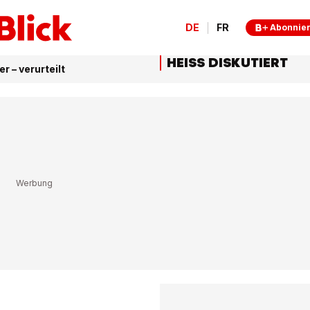
DE
FR
Abonnie
HEISS DISKUTIERT
r – verurteilt