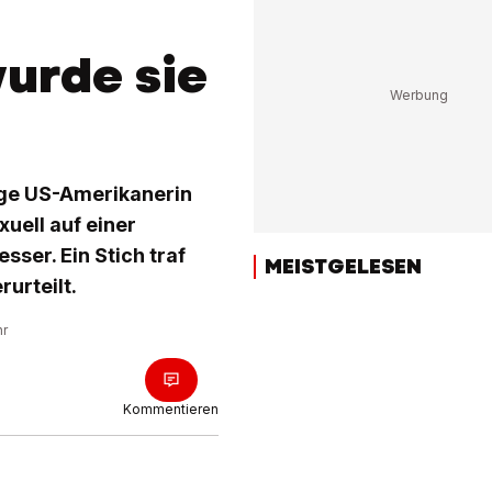
wurde sie
ige US-Amerikanerin
uell auf einer
sser. Ein Stich traf
MEISTGELESEN
urteilt.
hr
Kommentieren