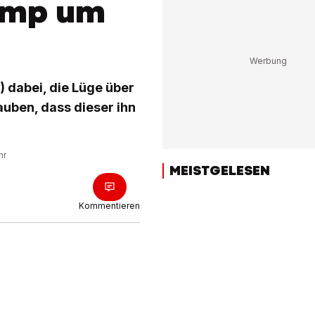
rump um
) dabei, die Lüge über
uben, dass dieser ihn
hr
MEISTGELESEN
Kommentieren