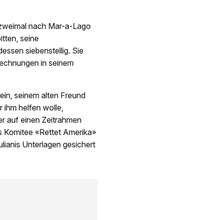
 zweimal nach Mar-a-Lago
tten, seine
ssen siebenstellig. Sie
Rechnungen in seinem
sein, seinem alten Freund
r ihm helfen wolle,
der auf einen Zeitrahmen
s Komitee «Rettet Amerika»
lianis Unterlagen gesichert