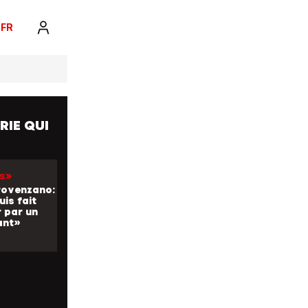
FR
RIE QUI
rs»
rovenzano:
uis fait
 par un
ant»