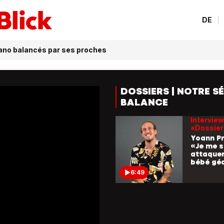
DE
zano balancés par ses proches
DOSSIERS | NOTRE SÉ
BALANCE
Interview
«Dossie
Yoann P
«Je me s
attaquer
bébé gé
6:49