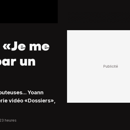
 «Je me
par un
outeuses... Yoann
érie vidéo «Dossiers»,
:23 heures