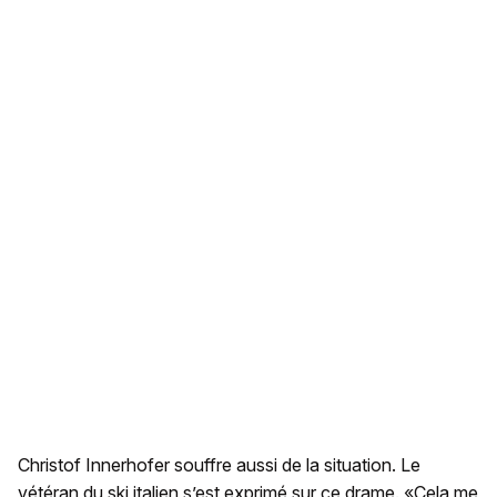
Christof Innerhofer souffre aussi de la situation. Le
vétéran du ski italien s’est exprimé sur ce drame. «Cela me