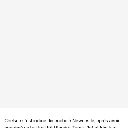
Chelsea s'est incliné dimanche à Newcastle, après avoir
encaissé un but très tôt (Sandro Tonali, 2e) et très tard