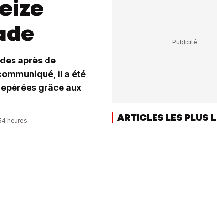
eize
tade
ades après de
communiqué, il a été
 repérées grâce aux
ARTICLES LES PLUS 
:54 heures