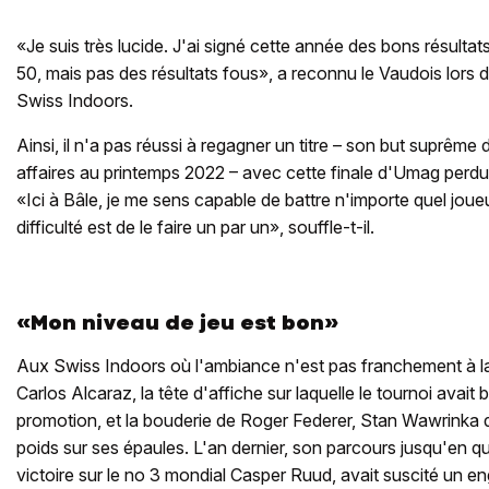
«Je suis très lucide. J'ai signé cette année des bons résultat
50, mais pas des résultats fous», a reconnu le Vaudois lors 
Swiss Indoors.
Ainsi, il n'a pas réussi à regagner un titre – son but suprême
affaires au printemps 2022 – avec cette finale d'Umag perdue 
«Ici à Bâle, je me sens capable de battre n'importe quel joue
difficulté est de le faire un par un», souffle-t-il.
«Mon niveau de jeu est bon»
Aux Swiss Indoors où l'ambiance n'est pas franchement à la 
Carlos Alcaraz, la tête d'affiche sur laquelle le tournoi avait b
promotion, et la bouderie de Roger Federer, Stan Wawrinka do
poids sur ses épaules. L'an dernier, son parcours jusqu'en qu
victoire sur le no 3 mondial Casper Ruud, avait suscité un