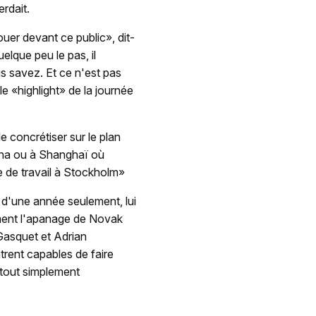
erdait.
uer devant ce public», dit-
elque peu le pas, il
us savez. Et ce n'est pas
e «highlight» de la journée
e concrétiser sur le plan
stana ou à Shanghaï où
e de travail à Stockholm»
 d'une année seulement, lui
ement l'apanage de Novak
Gasquet et Adrian
rent capables de faire
 tout simplement