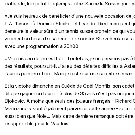
inattendu, lui qui fut longtemps outre-Sarine le Suisse qui... p
«Je suis heureux de bénéficier d'une nouvelle occasion de jo
il. A l'heure où Dominic Stricker et Leandro Riedi marquent qu
demeure la valeur sûre d'un tennis suisse orphelin de qui vo
vraiment un hasard si sa rencontre contre Shevchenko sera l
avec une programmation à 20h00.
«Mon niveau de jeu est bon. Toutefois, je ne parviens pas à l
des résultats, poursuit-il. J'ai eu des défaites difficiles à A
j'aurais pu mieux faire. Mais je reste sur une superbe semain
Et la victoire dimanche en Suède de Gaël Monfils, son cadet
dit que gagner un tournoi à plus de 35 ans n'est pas uniqu
Djokovic. A moins que seuls des joueurs français - Richard 
Mannarino y sont également parvenus cette année - se mont
aussi bien que Nole... Mais cette dernière remarque doit être
insupportable pour le Vaudois.