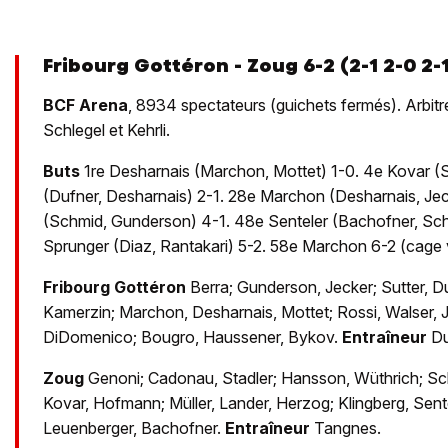
Fribourg Gottéron - Zoug 6-2 (2-1 2-0 2-
BCF Arena
, 8934 spectateurs (guichets fermés). Arbitr
Schlegel et Kehrli.
Buts
1re Desharnais (Marchon, Mottet) 1-0. 4e Kovar (St
(Dufner, Desharnais) 2-1. 28e Marchon (Desharnais, Je
(Schmid, Gunderson) 4-1. 48e Senteler (Bachofner, Sch
Sprunger (Diaz, Rantakari) 5-2. 58e Marchon 6-2 (cage 
Fribourg Gottéron
Berra; Gunderson, Jecker; Sutter, Du
Kamerzin; Marchon, Desharnais, Mottet; Rossi, Walser, 
DiDomenico; Bougro, Haussener, Bykov.
Entraîneur
Du
Zoug
Genoni; Cadonau, Stadler; Hansson, Wüthrich; Sch
Kovar, Hofmann; Müller, Lander, Herzog; Klingberg, Sente
Leuenberger, Bachofner.
Entraîneur
Tangnes.