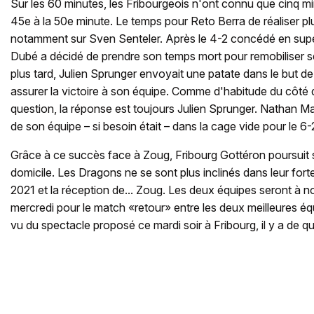
Sur les 60 minutes, les Fribourgeois n'ont connu que cinq mi
45e à la 50e minute. Le temps pour Reto Berra de réaliser plu
notamment sur Sven Senteler. Après le 4-2 concédé en supér
Dubé a décidé de prendre son temps mort pour remobiliser 
plus tard, Julien Sprunger envoyait une patate dans le but 
assurer la victoire à son équipe. Comme d'habitude du côté d
question, la réponse est toujours Julien Sprunger. Nathan Ma
de son équipe – si besoin était – dans la cage vide pour le 6-
Grâce à ce succès face à Zoug, Fribourg Gottéron poursuit s
domicile. Les Dragons ne se sont plus inclinés dans leur for
2021 et la réception de... Zoug. Les deux équipes seront à
mercredi pour le match «retour» entre les deux meilleures 
vu du spectacle proposé ce mardi soir à Fribourg, il y a de q