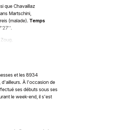
si que Chavaillaz
ans Martschini,
Kreis (malade).
Temps
'27''.
e Zoug.
omesses et les 8934
d'ailleurs. À l'occasion de
effectué ses débuts sous ses
nt le week-end, il s'est