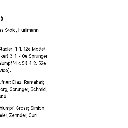
1)
es Stolc, Hürlimann;
adler) 1-1. 12e Mottet
cker) 3-1. 40e Sprunger
lumpf/4 c 5!) 4-2. 52e
vide).
fner; Diaz, Rantakari;
Jörg; Sprunger, Schmid,
bé.
lumpf, Gross; Simion,
ler, Zehnder; Suri,