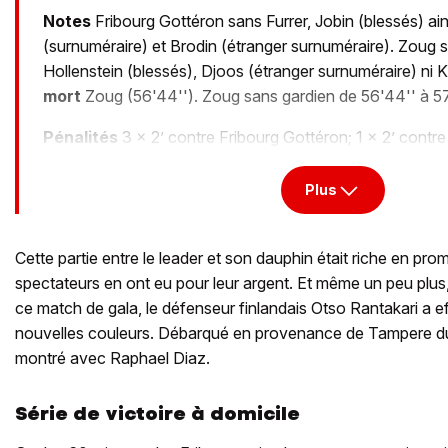
Notes
Fribourg Gottéron sans Furrer, Jobin (blessés) ain
(surnuméraire) et Brodin (étranger surnuméraire). Zoug s
Hollenstein (blessés), Djoos (étranger surnuméraire) ni 
mort
Zoug (56'44''). Zoug sans gardien de 56'44'' à 57
Pénalités
3 x 2’ contre Fribourg Gottéron; 1 x 2’ contr
Plus
Cette partie entre le leader et son dauphin était riche en pr
spectateurs en ont eu pour leur argent. Et même un peu plus, 
ce match de gala, le défenseur finlandais Otso Rantakari a 
nouvelles couleurs. Débarqué en provenance de Tampere dura
montré avec Raphael Diaz.
Série de victoire à domicile