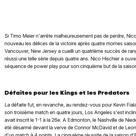
Si Timo Meier n'arrête malheureusement pas de perdre, Nic
nouveau les délices de la victoire après quatre mornes saiso
Vancouver, New Jersey a cueilli un quatrième succès de rang
réussi une telle série depuis quatre ans. Nico Hischier a ouve
séquence de power play pour son cinquième but de la saiso
Défaites pour les Kings et les Predators
La défaite fut, en revanche, au rendez-vous pour Kevin Fiala
son troisième match en quatre jours, Los Angeles s'est inclin
avait inscrit le 1-1 à la 26e. A Edmonton, le Nashville de Nie
été désarmé devant la verve de Connor McDavid et de Leon 
d'un match à 4 points. La cinquième réussite de la saison d'E