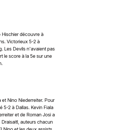
o Hischier découvre à
ns. Victorieux 5-2 à
. Les Devils n'avaient pas
rt le score à la 5e sur une
n.
 et Nino Niederreiter. Pour
é 5-2 à Dallas. Kevin Fiala
derreiter et de Roman Josi a
Draisaitl, auteurs chacun
l Nino et les deux assists