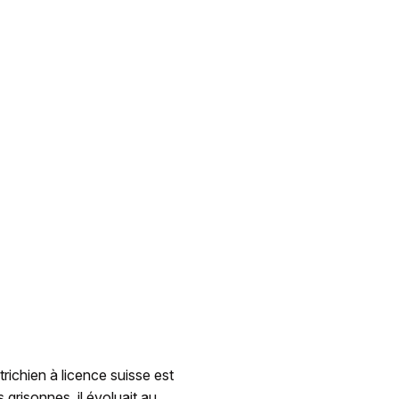
richien à licence suisse est
grisonnes, il évoluait au