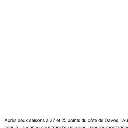
Après deux saisons à 27 et 25 points du côté de Davos, l’Aut
venu à Lausanne pour franchir un palier. Dans les montagnes 