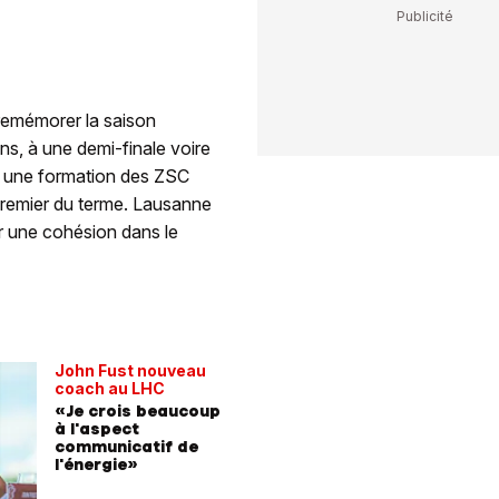
 remémorer la saison
ins, à une demi-finale voire
 à une formation des ZSC
premier du terme. Lausanne
ar une cohésion dans le
John Fust nouveau
coach au LHC
«Je crois beaucoup
à l'aspect
communicatif de
l'énergie»